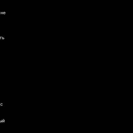
 не
ть
ас
ый