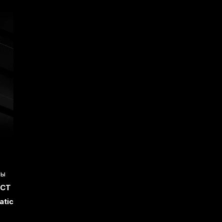
Мы
ECT
atic